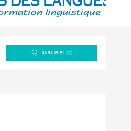
Opening hours & contact d
04 93 39 91
▒▒