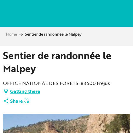
Aller
au
contenu
principal
Home
Sentier de randonnée le Malpey
Sentier de randonnée le
Malpey
OFFICE NATIONAL DES FORETS, 83600 Fréjus
Getting there
Ajouter aux favoris
Share