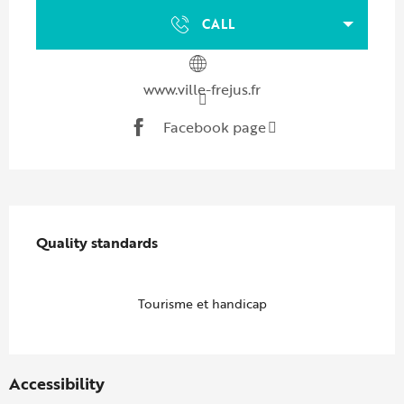
CALL
www.ville-frejus.fr
Facebook page
Services offered
Quality standards
Quality standards
Tourisme et handicap
Accessibility