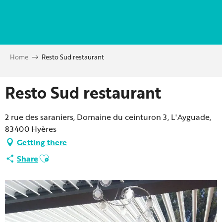
Aller
au
contenu
principal
Home
Resto Sud restaurant
Resto Sud restaurant
2 rue des saraniers, Domaine du ceinturon 3, L'Ayguade,
83400 Hyères
Getting there
Ajouter aux favoris
Share