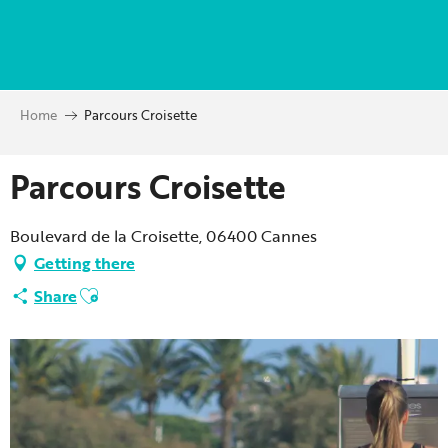
Aller
au
contenu
principal
Home
Parcours Croisette
Parcours Croisette
Boulevard de la Croisette, 06400 Cannes
Getting there
Ajouter aux favoris
Share