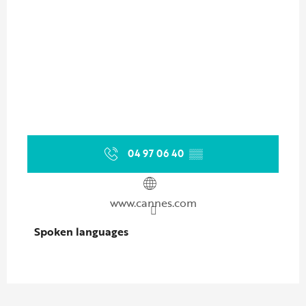
04 97 06 40
▒▒
www.cannes.com
Spoken languages
Spoken languages