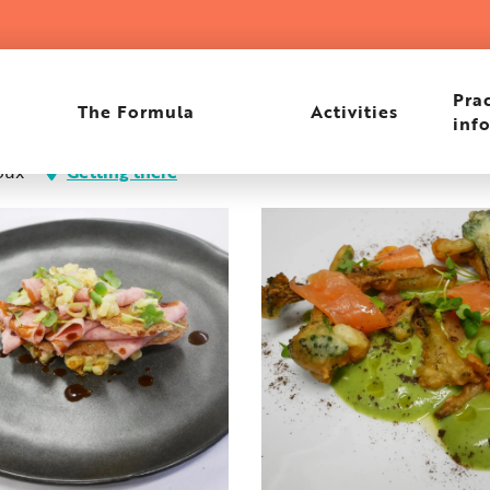
Prac
The Formula
Activities
inf
oux
Getting there