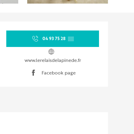
Opening hours & contact d
04 93 75 28
▒▒
www.lerelaisdelapinede.fr
Facebook page