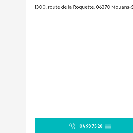
1300, route de la Roquette, 06370 Mouans-
04 93 75 28
▒▒