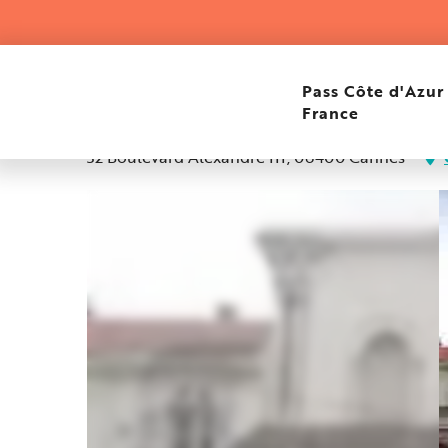
Aller
Home
Eglise notre-dame des pins
au
contenu
principal
Eglise notre-dame des p
Pass Côte d'Azur
France
32 Boulevard Alexandre III, 06400 Cannes