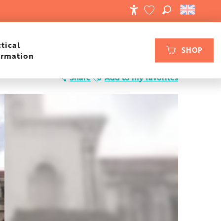
SEARCH
ACCESSIBILIT
VOIR LES FAVORIS
tical
SHOP
ormation
Ajouter aux favoris
Share
Add to my favorites