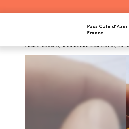
Aller
Home
Dessinez les paysages de Bonnard au Cannet
au
contenu
principal
Dessinez les paysages 
Pass Côte d'Azur
France
Musée Bonnard, 16 boulevard Sadi Carnot, 0611