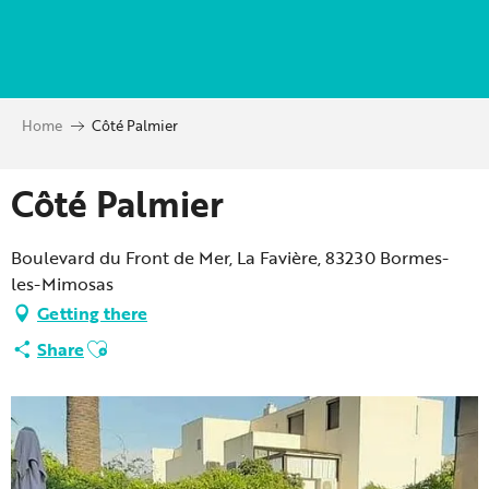
Aller
au
contenu
principal
Home
Côté Palmier
Côté Palmier
Boulevard du Front de Mer, La Favière, 83230 Bormes-
les-Mimosas
Getting there
Ajouter aux favoris
Share