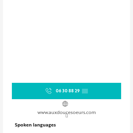
06 30 88 29
▒▒
www.auxdoucesoeurs.com
Spoken languages
Spoken languages