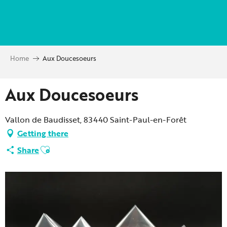
Aller
au
contenu
principal
Home
Aux Doucesoeurs
Aux Doucesoeurs
Vallon de Baudisset, 83440 Saint-Paul-en-Forêt
Getting there
Ajouter aux favoris
Share