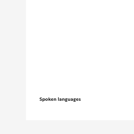
Spoken languages
Spoken languages