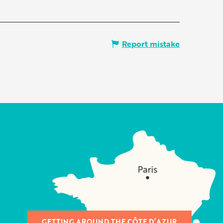
Report mistake
GETTING AROUND THE CÔTE D’AZUR