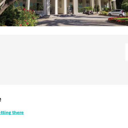
e
tting there